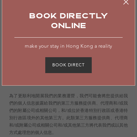
對於特定產品和服務，或在您與我們的互動中，我們可能已經
BOOK DIRECTLY
特別通知過您我們收集、使用或披露您個人信息的其他目的，
ONLINE
並徵得了您對相關情況的同意。我們僅在您同意的情況下，將
個人信息的收集和使用僅於特定目的。如果我們需要將您的個
人信息用於任何您之前未同意的目的，我們將在應用之前徵求
make your stay in Hong Kong a reality
您的同意。
BOOK DIRECT
03
個人信息的披露、共享和轉讓
為了更順利地開展我們的業務運營，我們可能會將您提供給我
們的個人信息披露給我們的第三方服務提供商、代理商和/或我
們的附屬公司或相關公司，和/或位於香港特別行政區或香港特
別行政區境外的其他第三方。此類第三方服務提供商、代理商
和/或附屬公司或相關公司和/或其他第三方將代表我們或以其他
方式處理您的個人信息。